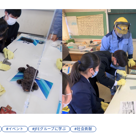
#イベント
#JFEグループに学ぶ
#社会貢献