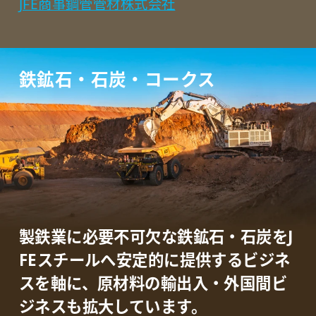
JFE商事鋼管管材株式会社
鉄鉱石・石炭・コークス
製鉄業に必要不可欠な鉄鉱石・石炭をJ
FEスチールへ
安定的に提供するビジネ
スを軸に、
原材料の輸出入・外国間ビ
ジネスも拡大しています。