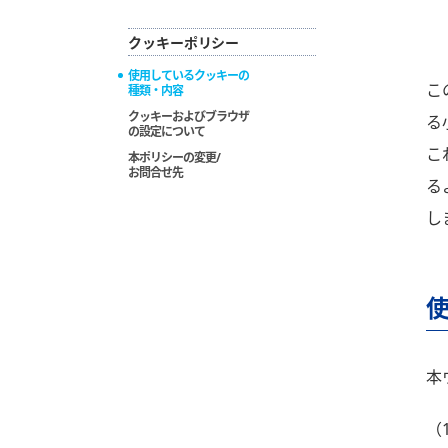
クッキーポリシー
使用しているクッキーの
こ
種類・内容
クッキーおよびブラウザ
る
の設定について
こ
本ポリシーの変更/
お問合せ先
る
し
本
（