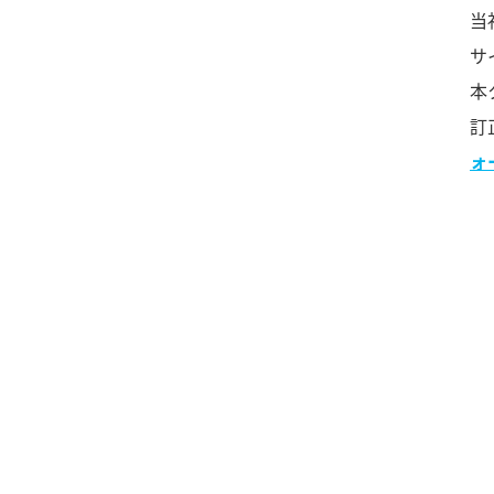
当
サ
本
訂
ォ