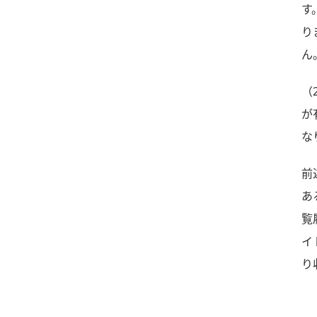
す
り
ん
（
が
な
前
あ
覧
イ
り