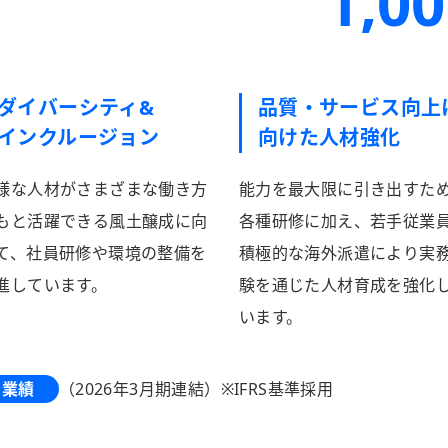
1,0
ダイバーシティ&
品質・サービス向上
インクルージョン
向けた人材強化
様な人材がさまざまな働き方
能力を最大限に引き出すた
もと活躍できる風土醸成に向
各種研修に加え、若手従業
て、社員研修や環境の整備を
積極的な海外派遣により実
進しています。
験を通じた人材育成を強化
います。
業績
（2026年3月期連結）
※IFRS基準採用