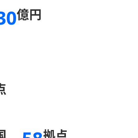
30
億円
点
国
拠点