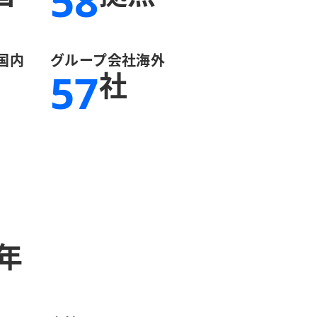
58
国内
グループ会社海外
57
社
年