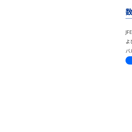
数
J
よ
バ