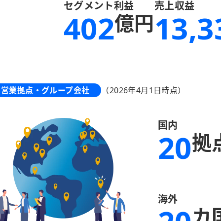
セグメント利益
売上収益
402
13,3
億円
営業拠点・グループ会社
（2026年4月1日時点）
国内
20
拠
海外
カ