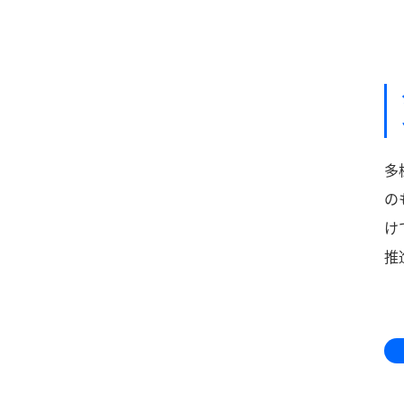
多
の
け
推