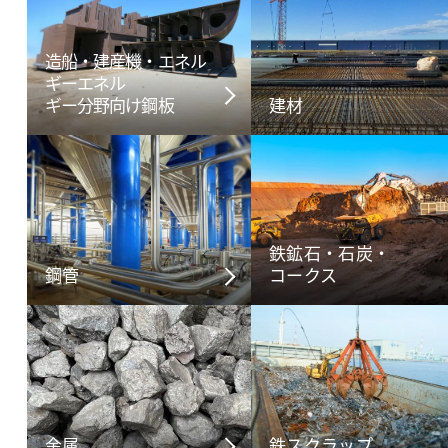
造船・建産機・エネル
ギー
エネル
ギー分野向け鋼板
建材
鉄鉱石・石炭・
鋼管
コークス
金属
鉄スクラップ