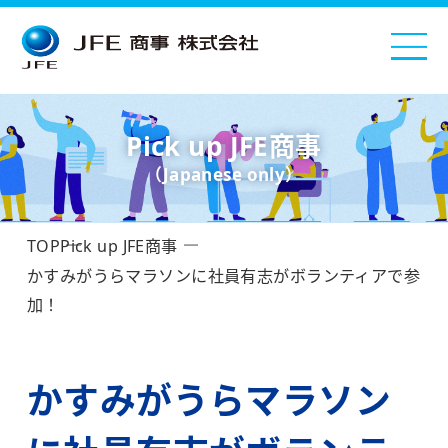
Pick up JFE商事
（Japanese only）
TOP
Pick up JFE商事
かすみがうらマラソンに社員有志がボランティアで参
加！
かすみがうらマラソン