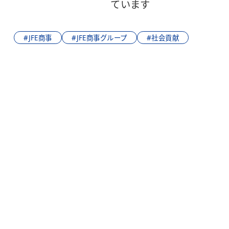
ています
#JFE商事
#JFE商事グループ
#社会貢献