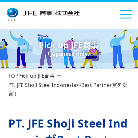
Pick up JFE商事
（Japanese only）
TOP
Pick up JFE商事
PT. JFE Shoji Steel IndonesiaがBest Partner賞を受
賞！
PT. JFE Shoji Steel Ind