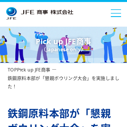
Pick up JFE商事
（Japanese only）
TOP
Pick up JFE商事
鉄鋼原料本部が「懇親ボウリング大会」を実施しまし
た！
鉄鋼原料本部が「懇親