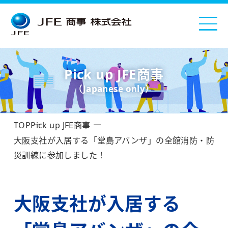
Pick up JFE商事
（Japanese only）
TOP
Pick up JFE商事
大阪支社が入居する「堂島アバンザ」の全館消防・防
災訓練に参加しました！
大阪支社が入居する