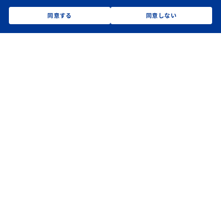
同意する
同意しない
同カテゴリのお知らせ
2026.07.21
【お知らせ】資源循環と脱炭素に貢献する「環境
商材パンフレット」を制作・公開