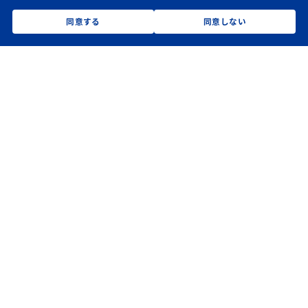
同意する
同意しない
同カテゴリのお知らせ
2026.07.21
【お知らせ】資源循環と脱炭素に貢献する「環境
商材パンフレット」を制作・公開